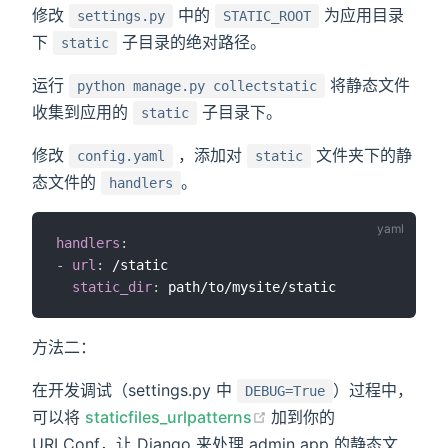
修改
中的
为应用目录
settings.py
STATIC_ROOT
下
子目录的绝对路径。
static
运行
将静态文件
python manage.py collectstatic
收集到应用的
子目录下。
static
修改
，添加对
文件夹下的静
config.yaml
static
态文件的
。
handlers
handlers
:
-
url
:
 /static

static_dir
:
方法二：
在开发调试（settings.py 中
）过程中，
DEBUG=True
(opens new window)
可以将
staticfiles_urlpatterns
加到你的
URLConf，让 Django 来处理 admin app 的静态文