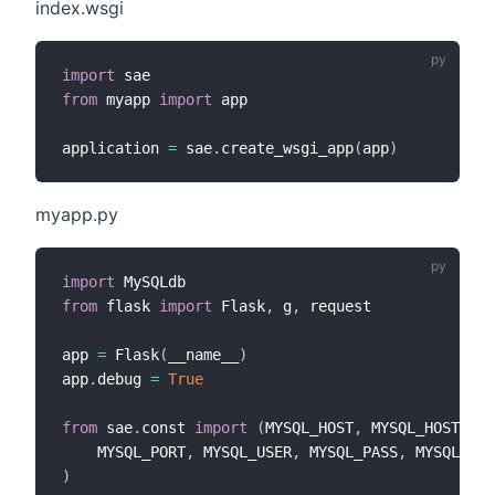
index.wsgi
import
from
 myapp 
import
 app

application 
=
 sae
.
create_wsgi_app
(
app
)
myapp.py
import
from
 flask 
import
 Flask
,
 g
,
 request

app 
=
 Flask
(
__name__
)
app
.
debug 
=
True
from
 sae
.
const 
import
(
MYSQL_HOST
,
 MYSQL_HOST_S
,
    MYSQL_PORT
,
 MYSQL_USER
,
 MYSQL_PASS
,
)