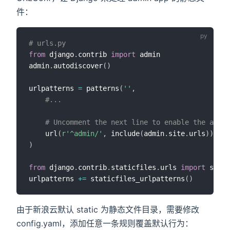
件：
# urls.py
from
 django
.
contrib 
import
 admin

admin
.
autodiscover
(
)
urlpatterns 
=
 patterns
(
''
,
#...
# Uncomment the next line to enable the admin
    url
(
r'^admin/'
,
 include
(
admin
.
site
.
urls
)
)
,
)
from
 django
.
contrib
.
staticfiles
.
urls 
import
 stati
urlpatterns 
+=
 staticfiles_urlpatterns
(
)
由于新浪云默认 static 为静态文件目录，需要修改
config.yaml，添加任意一条规则覆盖默认行为：