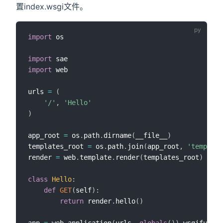
置index.wsgi文件。
import
 os

import
import
 web

urls 
=
(
'/'
,
'Hello'
)
app_root 
=
 os
.
path
.
dirname
(
__file__
)
templates_root 
=
 os
.
path
.
join
(
app_root
,
'template
render 
=
 web
.
template
.
render
(
templates_root
)
class
Hello
:
def
GET
(
self
)
:
return
 render
.
hello
(
)
app 
=
 web
.
application
(
urls
,
globals
(
)
)
.
wsgifunc
(
)