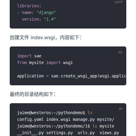
libraries
:
-
name
:
"django"
version
:
"1.4"
创建文件 index.wsgi，内容如下：
import
from
 mysite 
import
 wsgi

application 
=
 sae
.
create_wsgi_app
(
wsgi
.
applicatio
最终的目录结构如下：
jaime@westeros:~/pythondemo$ 
ls
config.yaml index.wsgi manage.py mysite/

jaime@westeros:~/pythondemo/1$ 
ls
 mysite
