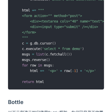
    html 
+=
"""

    <form action="" method="post">

        <div><textarea cols="40" name="text"></te
        <div><input type="submit" /></div>

    </form>

    """
    c 
=
 g
.
db
.
cursor
(
)
    c
.
execute
(
'select * from demo'
)
    msgs 
=
list
(
c
.
fetchall
(
)
)
    msgs
.
reverse
(
)
for
 row 
in
 msgs
:
        html 
+=
'<p>'
+
 row
[
-
1
]
+
'</p>'
return
Bottle