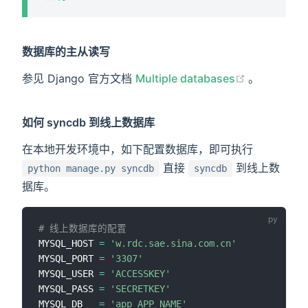
数据库的主从读写
(opens ne
参见 Django 官方文档
Multiple databases
。
如何 syncdb 到线上数据库
在本地开发环境中，如下配置数据库，即可执行
直接
到线上数
python manage.py syncdb
syncdb
据库。
# 线上数据库的配置
MYSQL_HOST 
=
'w.rdc.sae.sina.com.cn'
MYSQL_PORT 
=
'3307'
MYSQL_USER 
=
'ACCESSKEY'
MYSQL_PASS 
=
'SECRETKEY'
MYSQL_DB   
=
'app_APP_NAME'