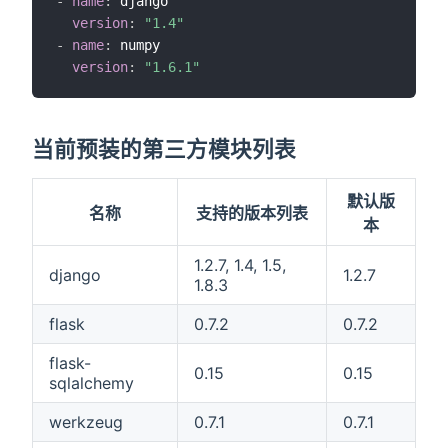
-
name
:
 django

version
:
"1.4"
-
name
:
 numpy

version
:
"1.6.1"
当前预装的第三方模块列表
默认版
名称
支持的版本列表
本
1.2.7, 1.4, 1.5,
django
1.2.7
1.8.3
flask
0.7.2
0.7.2
flask-
0.15
0.15
sqlalchemy
werkzeug
0.7.1
0.7.1