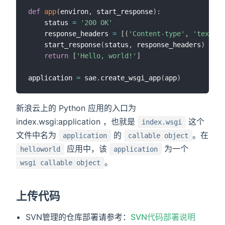
def
app
(
environ
,
 start_response
)
:
    status 
=
'200 OK'
    response_headers 
=
[
(
'Content-type'
,
'text/pl
    start_response
(
status
,
 response_headers
)
return
[
'Hello, world!'
]
application 
=
 sae
.
create_wsgi_app
(
app
)
新浪云上的 Python 应用的入口为
index.wsgi:application ，也就是
这个
index.wsgi
文件中名为
的
。在
application
callable object
应用中，该
为一个
helloworld
application
。
wsgi callable object
上传代码
SVN管理的仓库部署请参考：
SVN代码部署说明