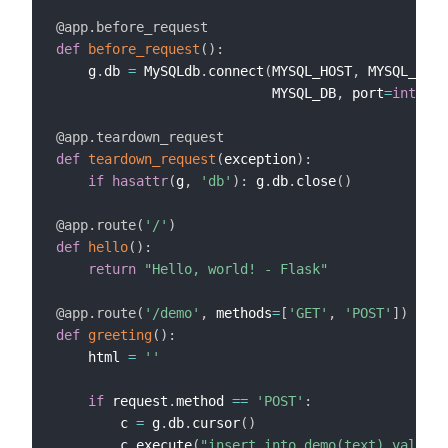
@app
.
before_request
def
before_request
(
)
:
    g
.
db 
=
 MySQLdb
.
connect
(
MYSQL_HOST
,
 MYSQL_USER
                           MYSQL_DB
,
 port
=
int
(
MYS
@app
.
teardown_request
def
teardown_request
(
exception
)
:
if
hasattr
(
g
,
'db'
)
:
 g
.
db
.
close
(
)
@app
.
route
(
'/'
)
def
hello
(
)
:
return
"Hello, world! - Flask"
@app
.
route
(
'/demo'
,
 methods
=
[
'GET'
,
'POST'
]
)
def
greeting
(
)
:
    html 
=
''
if
 request
.
method 
==
'POST'
:
        c 
=
 g
.
db
.
cursor
(
)
        c
.
execute
(
"insert into demo(text) values(