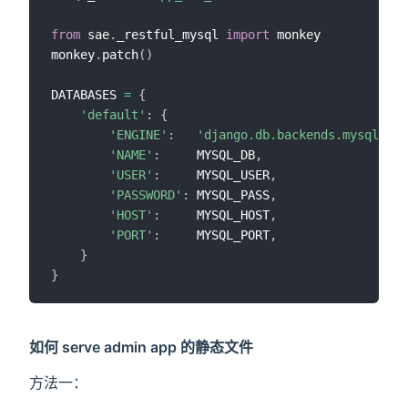
from
 sae
.
_restful_mysql 
import
 monkey

monkey
.
patch
(
)
DATABASES 
=
{
'default'
:
{
'ENGINE'
:
'django.db.backends.mysql'
,
'NAME'
:
     MYSQL_DB
,
'USER'
:
     MYSQL_USER
,
'PASSWORD'
:
 MYSQL_PASS
,
'HOST'
:
     MYSQL_HOST
,
'PORT'
:
     MYSQL_PORT
,
}
}
如何 serve admin app 的静态文件
方法一：