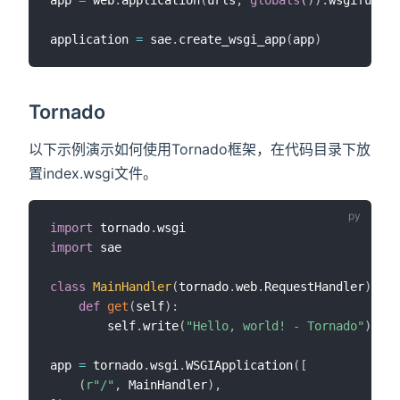
application 
=
 sae
.
create_wsgi_app
(
app
)
Tornado
以下示例演示如何使用Tornado框架，在代码目录下放
置index.wsgi文件。
import
 tornado
.
import
 sae

class
MainHandler
(
tornado
.
web
.
RequestHandler
)
:
def
get
(
self
)
:
        self
.
write
(
"Hello, world! - Tornado"
)
app 
=
 tornado
.
wsgi
.
WSGIApplication
(
[
(
r"/"
,
 MainHandler
)
,