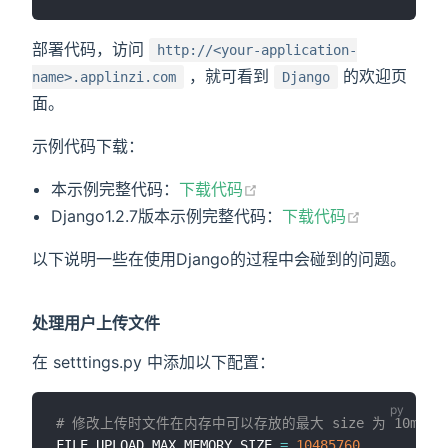
部署代码，访问
http://<your-application-
，就可看到
的欢迎页
name>.applinzi.com
Django
面。
示例代码下载：
(opens new window)
本示例完整代码：
下载代码
(opens ne
Django1.2.7版本示例完整代码：
下载代码
以下说明一些在使用Django的过程中会碰到的问题。
处理用户上传文件
在 setttings.py 中添加以下配置：
# 修改上传时文件在内存中可以存放的最大 size 为 10m
FILE_UPLOAD_MAX_MEMORY_SIZE 
=
10485760