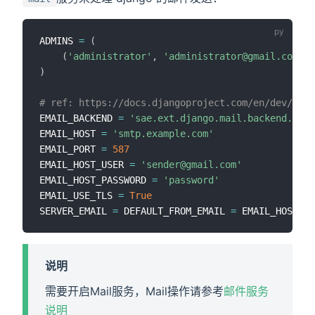
ADMINS 
=
(
(
'administrator'
,
'administrator@gmail.com'
)
,
)
# ref: https://docs.djangoproject.com/en/dev/ref/
EMAIL_BACKEND 
=
'sae.ext.django.mail.backend.Emai
EMAIL_HOST 
=
'smtp.example.com'
EMAIL_PORT 
=
587
EMAIL_HOST_USER 
=
'sender@gmail.com'
EMAIL_HOST_PASSWORD 
=
'password'
EMAIL_USE_TLS 
=
True
SERVER_EMAIL 
=
 DEFAULT_FROM_EMAIL 
=
说明
需要开启Mail服务，Mail操作请参考
邮件服务
说明