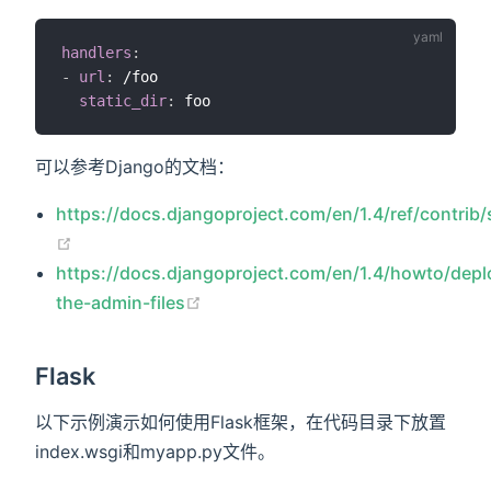
handlers
:
-
url
:
 /foo

static_dir
:
可以参考Django的文档：
https://docs.djangoproject.com/en/1.4/ref/contrib/s
(opens new window)
https://docs.djangoproject.com/en/1.4/howto/dep
(opens new window)
the-admin-files
Flask
以下示例演示如何使用Flask框架，在代码目录下放置
index.wsgi和myapp.py文件。